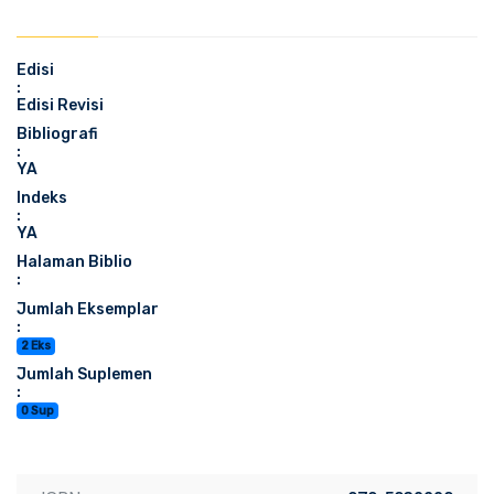
Edisi
:
Edisi Revisi
Bibliografi
:
YA
Indeks
:
YA
Halaman Biblio
:
Jumlah Eksemplar
:
2 Eks
Jumlah Suplemen
:
0 Sup