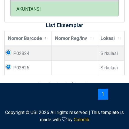
AKUNTANSI
List Eksemplar
Nomor Barcode
Nomor Reg/Inv
Lokasi
P02824
Sirkulasi
P02825
Sirkulasi
Showing 1 to 2 of 2 entries
Previous
1
Next
Copyright © USI
2026 All rights reserved | This template is
made with
by
Colorlib